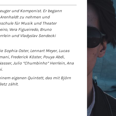
agzeuger und Komponist. Er begann
o Arenhaldt zu nehmen und
hschule für Musik und Theater
eiro, Vera Figueiredo, Bruno
rrlein und Vladyslav Sendecki
ie Sophia Oster, Lennart Meyer, Lucas
mani, Frederick Köster, Pouya Abdi,
asser, Julio “Chumbinho” Herrlein, Ana
i.
einem eigenen Quintett, das mit Björn
etz zählt.