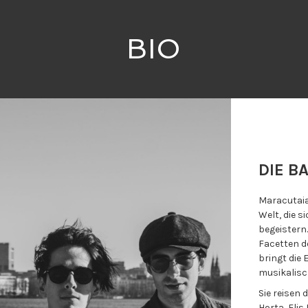
BIO
DIE B
Maracutaia 
Welt, die 
begeistern
Facetten d
bringt die
musikalisc
Sie reisen
Horta, Eli