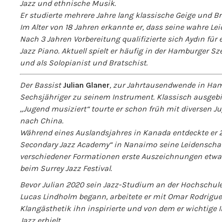
Jazz und ethnische Musik.
Er studierte mehrere Jahre lang klassische Geige und 
Im Alter von 18 Jahren erkannte er, dass seine wahre Lei
Nach 3 Jahren Vorbereitung qualifizierte sich Aydın fü
Jazz Piano. Aktuell spielt er häufig in der Hamburger S
und als Solopianist und Bratschist.
Der Bassist
Julian Glaner
, zur Jahrtausendwende in Ham
Sechsjähriger zu seinem Instrument. Klassisch ausgebi
„Jugend musiziert“ tourte er schon früh mit diversen 
nach China.
Während eines Auslandsjahres in Kanada entdeckte er 
Secondary Jazz Academy“ in Nanaimo seine Leidenschaft 
verschiedener Formationen erste Auszeichnungen etwa 
beim Surrey Jazz Festival.
Bevor Julian 2020 sein Jazz-Studium an der Hochschul
Lucas Lindholm begann, arbeitete er mit Omar Rodrigue
Klangästhetik ihn inspirierte und von dem er wichtige
Jazz erhielt.