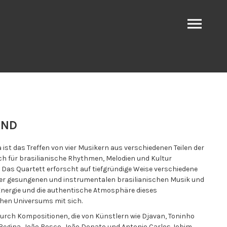
AND
ist das Treffen von vier Musikern aus verschiedenen Teilen der
sich für brasilianische Rhythmen, Melodien und Kultur
. Das Quartett erforscht auf tiefgründige Weise verschiedene
er gesungenen und instrumentalen brasilianischen Musik und
 Energie und die authentische Atmosphäre dieses
hen Universums mit sich.
 durch Kompositionen, die von Künstlern wie Djavan, Toninho
s Regina, João Bosco, João Donato und Antonio Carlos Jobim