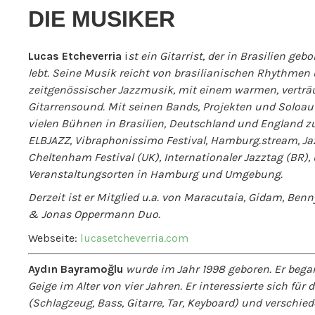
DIE MUSIKE
R
Lucas Etcheverria
i
st
ein Gitarrist, der in Brasilien ge
lebt. Seine Musik reicht von brasilianischen Rhythmen
zeitgenössischer Jazzmusik, mit einem warmen, vertr
Gitarrensound. Mit seinen Bands, Projekten und Soloau
vielen Bühnen in Brasilien, Deutschland und England zu
ELBJAZZ, Vibraphonissimo Festival, Hamburg.stream, J
Cheltenham Festival (UK), Internationaler Jazztag (BR)
Veranstaltungsorten in Hamburg und Umgebung.
Derzeit ist er Mitglied u.a. von Maracutaia, Gidam, Ben
& Jonas Oppermann Duo.
Webseite:
lucasetcheverria.com
Aydın Bayramoğlu
wurde im Jahr 1998 geboren. Er bega
Geige im Alter von vier Jahren. Er interessierte sich fü
(Schlagzeug, Bass, Gitarre, Tar, Keyboard) und verschied