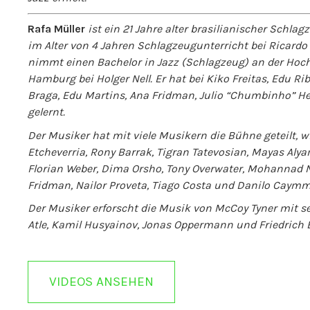
Rafa Müller
ist ein 21 Jahre alter brasilianischer Schl
im Alter von 4 Jahren Schlagzeugunterricht bei Ricard
nimmt einen Bachelor in Jazz (Schlagzeug) an der Hoc
Hamburg bei Holger Nell. Er hat bei Kiko Freitas, Edu Rib
Braga, Edu Martins, Ana Fridman, Julio “Chumbinho” He
gelernt.
Der Musiker hat mit viele Musikern die Bühne geteilt, w
Etcheverria, Rony Barrak, Tigran Tatevosian, Mayas Alya
Florian Weber, Dima Orsho, Tony Overwater, Mohannad N
Fridman, Nailor Proveta, Tiago Costa und Danilo Caymm
Der Musiker erforscht die Musik von McCoy Tyner mit s
Atle, Kamil Husyainov, Jonas Oppermann und Friedrich B
VIDEOS ANSEHEN