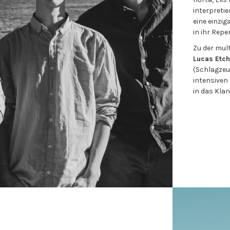
interpreti
eine einzi
in ihr Reper
Zu der mul
Lucas Etch
(Schlagzeu
intensiven
in das Klan